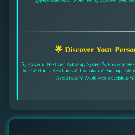
🌟 Discover Your Perso
🚀 Powerful Next-Gen Astrology System 🚀 Powerful Next
time? ✔ Hora – Best hours ✔ Tarabalam ✔ Panchapakshi 
Avoid risks 🎯 Avoid wrong decisions 🎯