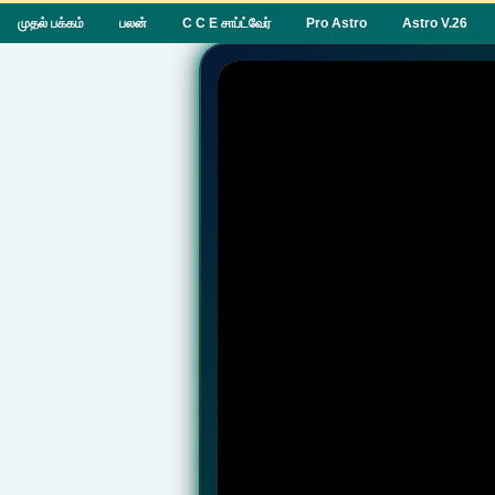
முதல் பக்கம்
பலன்
C C E சாப்ட்வேர்
Pro Astro
Astro V.26