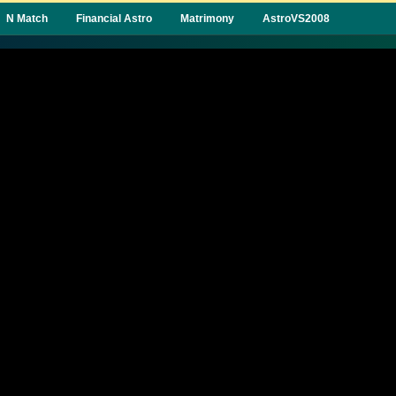
N Match
Financial Astro
Matrimony
AstroVS2008