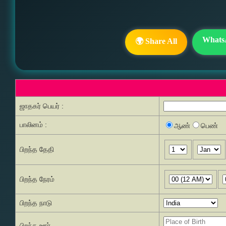
Whats
🌍 Share All
ஜாதகர் பெயர் :
பாலினம் :
ஆண்
பெண்
பிறந்த தேதி
பிறந்த நேரம்
பிறந்த நாடு
பிறந்த ஊர்