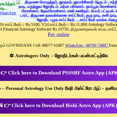
கூர்த்தம்,
டி...
WhatsApp
 16 சாப்ட்வேர்-> Rs.5100, V24 சாப்ட்வேர்-> Rs.11,000 Astrology Soft
et Financial Astrology Software Rs.19750, திருமணதகவல் மைய சாப்ட்
Pay online
க்கும் GOVINDANE Cell: 88077 01887
WhatsApp : 88709 74887
Emai
🔯 Astrologers Only – ஜோதிடர்கள் பயன்பாட்டிற்கே
 👉 Click here to Download PSSSRF Astro App (AP
p – Personal Astrology Use Only ரிஷி அஸ்ட்ரோ ஆப் – தனிம
 👉 Click here to Download Rishi Astro App (APK