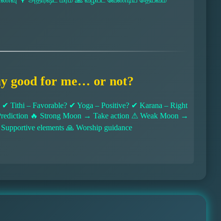
ay good for me… or not?
 Tithi – Favorable? ✔ Yoga – Positive? ✔ Karana – Right
l Prediction 🔥 Strong Moon → Take action ⚠ Weak Moon →
 Supportive elements 🙏 Worship guidance