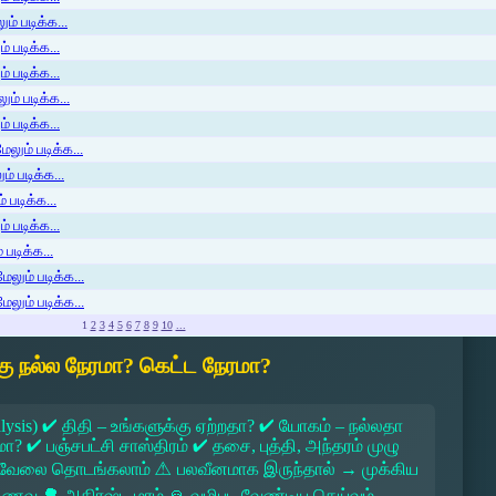
ம் படிக்க...
 படிக்க...
் படிக்க...
ம் படிக்க...
 படிக்க...
லும் படிக்க...
் படிக்க...
 படிக்க...
் படிக்க...
படிக்க...
ேலும் படிக்க...
ேலும் படிக்க...
1
2
3
4
5
6
7
8
9
10
...
ு நல்ல நேரமா? கெட்ட நேரமா?
lysis) ✔ திதி – உங்களுக்கு ஏற்றதா? ✔ யோகம் – நல்லதா
 ✔ பஞ்சபட்சி சாஸ்திரம் ✔ தசை, புத்தி, அந்தரம் முழு
 → வேலை தொடங்கலாம் ⚠ பலவீனமாக இருந்தால் → முக்கிய
ல உணவு 🌳 அதிர்ஷ்ட மரம் 🙏 வழிபட வேண்டிய தெய்வம்