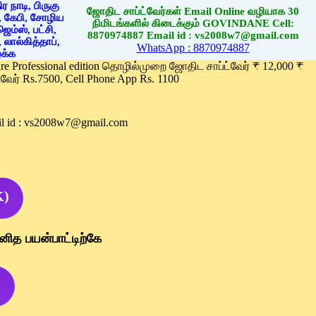
ஜோதிட சாப்ட்வேர்கள் Email Online வழியாக 30
நிமிடங்களில் கிடைக்கும் GOVINDANE Cell:
8870974887 Email id : vs2008w7@gmail.com
WhatsApp : 8870974887
ware Professional edition தொழில்முறை ஜோதிட சாப்ட்வேர் ₹ 12,000 ₹
வேர் Rs.7500, Cell Phone App Rs. 1100
l id : vs2008w7@gmail.com
K)
னித பயன்பாட்டிற்கே
)