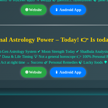
🌐 Website
📱 Android App
nal Astrology Power – Today! 👉 Is tod
-Gen Astrology System ✔ Moon Strength Today ✔ Shadbala Analysis ✔
✔ Dasa & Life Timing 💡 Not a general horoscope 👉 100% Persona
 Act at right time → Success 🌿 Personal Remedies 🍃 Lucky foods 🌳
🌐 Website
📱 Android App