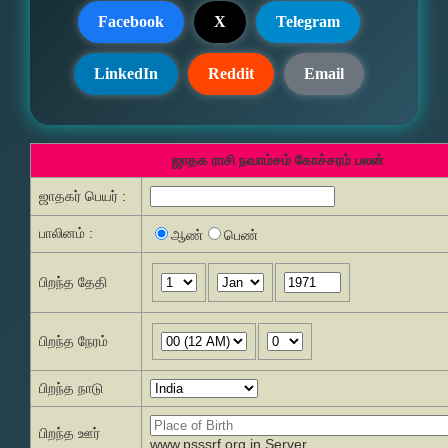
Facebook
X
Telegram
LinkedIn
Reddit
Email
ஜாதக ராசி நவாம்சம் கோச்சரம் பலன்
ஜாதகர் பெயர் :
பாலினம் :
ஆண்
பெண்
பிறந்த தேதி
பிறந்த நேரம்
பிறந்த நாடு
பிறந்த ஊர்
www.psssrf.org.in Server