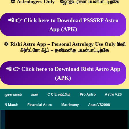
🔯 Astrologers Only – ஜோதிடர்கள் பயன்பாட்டிற்கே
📲 👉 Click here to Download PSSSRF Astro
App (APK)
🔯 Rishi Astro App – Personal Astrology Use Only ரிஷி
அஸ்ட்ரோ ஆப் – தனிமனித பயன்பாட்டிற்கே
📲 👉 Click here to Download Rishi Astro App
(APK)
முதல் பக்கம்
பலன்
C C E சாப்ட்வேர்
Pro Astro
Astro V.26
N Match
Financial Astro
Matrimony
AstroVS2008