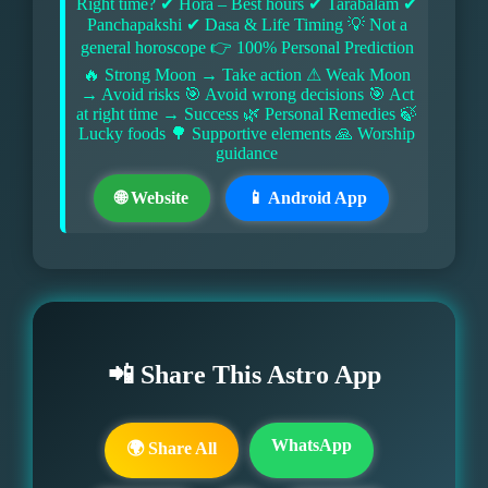
Right time? ✔ Hora – Best hours ✔ Tarabalam ✔
Panchapakshi ✔ Dasa & Life Timing 💡 Not a
general horoscope 👉 100% Personal Prediction
🔥 Strong Moon → Take action ⚠ Weak Moon
→ Avoid risks 🎯 Avoid wrong decisions 🎯 Act
at right time → Success 🌿 Personal Remedies 🍃
Lucky foods 🌳 Supportive elements 🙏 Worship
guidance
🌐 Website
📱 Android App
📲 Share This Astro App
WhatsApp
🌍 Share All