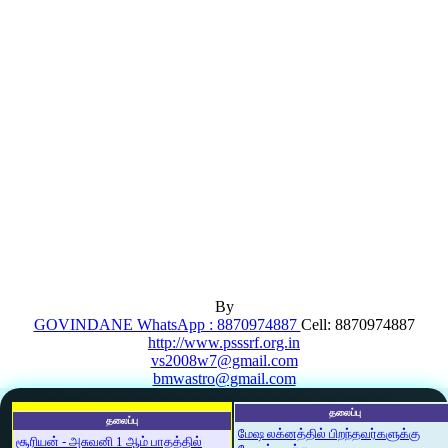
By
GOVINDANE WhatsApp : 8870974887
Cell: 8870974887
http://www.psssrf.org.in
vs2008w7@gmail.com
bmwastro@gmail.com
தலைப்பு
தலைப்பு
மேஷ லக்னத்தில் பிறந்தவர்களுக்கு
சூரியன் - அசுவனி 1 ஆம் பாதத்தில்