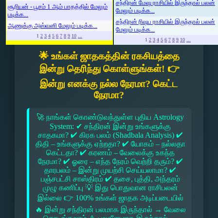
சந்திரன் மேஷ ராசியில் இருந்தால் பலன்
சூரியன் - பூசம் 1 ஆம் பாதத்தில் மேலும்
மேலும் படிக்க...
படிக்க...
சந்திரன் ரிஷப ராசியில் இருந்தால் பலன்
ஆணுக்கு அஸ்வனி மேலும் படிக்க...
மேலும் படிக்க...
1
2
3
4
5
6
7
8
9
10
...
1
2
3
4
5
6
7
8
9
10
...
🌟 உங்கள் ஜாதகத்தின் ரகசியத்தை
இன்று தெரிந்து கொள்ளுங்கள்! 👉
இன்று எனக்கு நல்ல நேரமா? கெட்ட
நேரமா?
🚀 நாங்கள் கொண்டுவந்துள்ள புதிய Astrology
System: ✔ சந்திரன் இன்று உங்களுக்கு
சாதகமா? ✔ கிரக பலம் (Shadbala Analysis) ✔
திதி – உங்களுக்கு ஏற்றதா? ✔ யோகம் – நல்லதா
கெட்டதா? ✔ கரணம் – வேலைக்கு உகந்த
நேரமா? ✔ ஓரை – எந்த நேரம் வெற்றி தரும்? ✔
தாரபலம் – இன்று முயற்சி செய்யலாமா? ✔
பஞ்சபட்சி சாஸ்திரம் ✔ தசை, புத்தி, அந்தரம்
முழு கணிப்பு 💡 இது பொதுவான ராசிபலன்
இல்லை 👉 100% உங்கள் ஜாதக அடிப்படையில்
🔥 இன்று சந்திரன் பலமாக இருந்தால் → வேலை