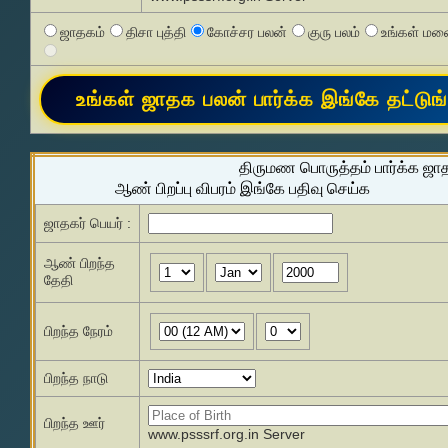
ஜாதகம்
திசா புத்தி
கோச்சர பலன்
குரு பலம்
உங்கள் மனை
திருமண பொருத்தம் பார்க்க ஜா
ஆண் பிறப்பு விபரம் இங்கே பதிவு செய்க
ஜாதகர் பெயர் :
ஆண் பிறந்த
தேதி
பிறந்த நேரம்
பிறந்த நாடு
பிறந்த ஊர்
www.psssrf.org.in Server