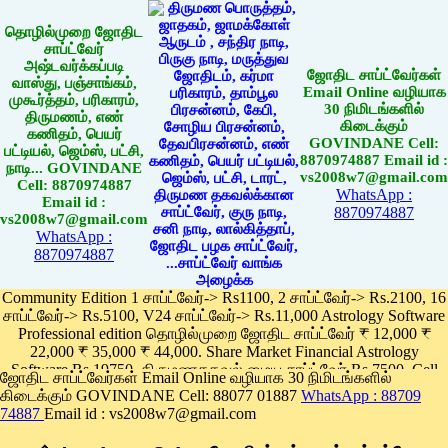
தொழில்முறை ஜோதிட
சாப்ட்வேர்
அஷ்டவர்க்கப்படி
ஜோதிட சாப்ட்வேர்கள்
வாஸ்து, பஞ்சாங்கம்,
Email Online வழியாக
முகூர்த்தம், பரிகாரம்,
30 நிமிடங்களில்
திருமணம், எண்
கிடைக்கும்
கணிதம், பெயர்
GOVINDANE Cell:
பட்டியல், ஜெம்ஸ், பட்சி,
8870974887 Email id :
நாடி... GOVINDANE
vs2008w7@gmail.com
Cell: 8870974887
WhatsApp :
Email id :
8870974887
vs2008w7@gmail.com
WhatsApp :
8870974887
Community Edition 1 சாப்ட்வேர்-> Rs1100, 2 சாப்ட்வேர்-> Rs.2100, 16
சாப்ட்வேர்-> Rs.5100, V24 சாப்ட்வேர்-> Rs.11,000 Astrology Software
Professional edition தொழில்முறை ஜோதிட சாப்ட்வேர் ₹ 12,000 ₹
22,000 ₹ 35,000 ₹ 44,000. Share Market Financial Astrology
Software Rs.19750, திருமணதகவல் மைய சாப்ட்வேர் Rs.7500, Cell
ஜோதிட சாப்ட்வேர்கள் Email Online வழியாக 30 நிமிடங்களில்
Phone App Rs. 1100
கிடைக்கும் GOVINDANE Cell: 88077 01887
WhatsApp : 88709
Pay online
74887
Email id : vs2008w7@gmail.com