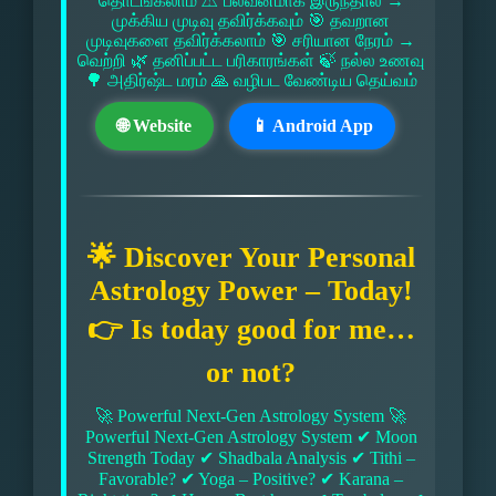
தொடங்கலாம் ⚠ பலவீனமாக இருந்தால் →
முக்கிய முடிவு தவிர்க்கவும் 🎯 தவறான
முடிவுகளை தவிர்க்கலாம் 🎯 சரியான நேரம் →
வெற்றி 🌿 தனிப்பட்ட பரிகாரங்கள் 🍃 நல்ல உணவு
🌳 அதிர்ஷ்ட மரம் 🙏 வழிபட வேண்டிய தெய்வம்
🌐 Website
📱 Android App
🌟 Discover Your Personal
Astrology Power – Today!
👉 Is today good for me…
or not?
🚀 Powerful Next-Gen Astrology System 🚀
Powerful Next-Gen Astrology System ✔ Moon
Strength Today ✔ Shadbala Analysis ✔ Tithi –
Favorable? ✔ Yoga – Positive? ✔ Karana –