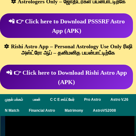
🔯 Astrologers Only – ஜோதிடர்கள் பயன்பாட்டிற்கே
📲 👉 Click here to Download PSSSRF Astro
App (APK)
🔯 Rishi Astro App – Personal Astrology Use Only ரிஷி
அஸ்ட்ரோ ஆப் – தனிமனித பயன்பாட்டிற்கே
📲 👉 Click here to Download Rishi Astro App
(APK)
முதல் பக்கம்
பலன்
C C E சாப்ட்வேர்
Pro Astro
Astro V.26
N Match
Financial Astro
Matrimony
AstroVS2008