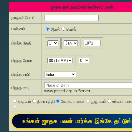
ஜாதக ராசி நவாம்சம் கோச்சரம் பலன்
ஜாதகர் பெயர் :
பாலினம் :
ஆண்
பெண்
பிறந்த தேதி
பிறந்த நேரம்
பிறந்த நாடு
பிறந்த ஊர்
www.psssrf.org.in Server
ஜாதகம்
திசா புத்தி
கோச்சர பலன்
குரு பலம்
உங்கள் மனை