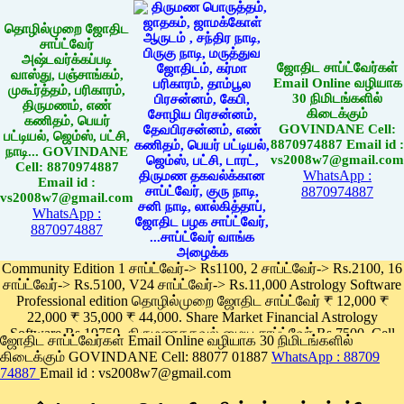
தொழில்முறை ஜோதிட
சாப்ட்வேர்
அஷ்டவர்க்கப்படி
ஜோதிட சாப்ட்வேர்கள்
வாஸ்து, பஞ்சாங்கம்,
Email Online வழியாக
முகூர்த்தம், பரிகாரம்,
30 நிமிடங்களில்
திருமணம், எண்
கிடைக்கும்
கணிதம், பெயர்
GOVINDANE Cell:
பட்டியல், ஜெம்ஸ், பட்சி,
8870974887 Email id :
நாடி... GOVINDANE
vs2008w7@gmail.com
Cell: 8870974887
WhatsApp :
Email id :
8870974887
vs2008w7@gmail.com
WhatsApp :
8870974887
Community Edition 1 சாப்ட்வேர்-> Rs1100, 2 சாப்ட்வேர்-> Rs.2100, 16
சாப்ட்வேர்-> Rs.5100, V24 சாப்ட்வேர்-> Rs.11,000 Astrology Software
Professional edition தொழில்முறை ஜோதிட சாப்ட்வேர் ₹ 12,000 ₹
22,000 ₹ 35,000 ₹ 44,000. Share Market Financial Astrology
Software Rs.19750, திருமணதகவல் மைய சாப்ட்வேர் Rs.7500, Cell
ஜோதிட சாப்ட்வேர்கள் Email Online வழியாக 30 நிமிடங்களில்
Phone App Rs. 1100
கிடைக்கும் GOVINDANE Cell: 88077 01887
WhatsApp : 88709
Pay online
74887
Email id : vs2008w7@gmail.com