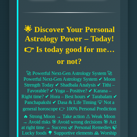
🌟 Discover Your Personal
Astrology Power – Today!
👉 Is today good for me…
or not?
🚀 Powerful Next-Gen Astrology System 🚀
Powerful Next-Gen Astrology System ✔ Moon
Strength Today ✔ Shadbala Analysis ✔ Tithi –
Favorable? ✔ Yoga – Positive? ✔ Karana –
Right time? ✔ Hora – Best hours ✔ Tarabalam ✔
Panchapakshi ✔ Dasa & Life Timing 💡 Not a
general horoscope 👉 100% Personal Prediction
🔥 Strong Moon → Take action ⚠ Weak Moon
→ Avoid risks 🎯 Avoid wrong decisions 🎯 Act
at right time → Success 🌿 Personal Remedies 🍃
Lucky foods 🌳 Supportive elements 🙏 Worship