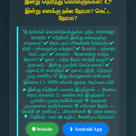
இன்று தெரிந்து கொள்ளுங்கள்! 👉
இன்று எனக்கு நல்ல நேரமா? கெட்ட
நேரமா?
🚀 நாங்கள் கொண்டுவந்துள்ள புதிய Astrology
System: ✔ சந்திரன் இன்று உங்களுக்கு
சாதகமா? ✔ கிரக பலம் (Shadbala Analysis) ✔
திதி – உங்களுக்கு ஏற்றதா? ✔ யோகம் – நல்லதா
கெட்டதா? ✔ கரணம் – வேலைக்கு உகந்த
நேரமா? ✔ ஓரை – எந்த நேரம் வெற்றி தரும்? ✔
தாரபலம் – இன்று முயற்சி செய்யலாமா? ✔
பஞ்சபட்சி சாஸ்திரம் ✔ தசை, புத்தி, அந்தரம்
முழு கணிப்பு 💡 இது பொதுவான ராசிபலன்
இல்லை 👉 100% உங்கள் ஜாதக அடிப்படையில்
🔥 இன்று சந்திரன் பலமாக இருந்தால் → வேலை
தொடங்கலாம் ⚠ பலவீனமாக இருந்தால் →
முக்கிய முடிவு தவிர்க்கவும் 🎯 தவறான
முடிவுகளை தவிர்க்கலாம் 🎯 சரியான நேரம் →
வெற்றி 🌿 தனிப்பட்ட பரிகாரங்கள் 🍃 நல்ல உணவு
🌳 அதிர்ஷ்ட மரம் 🙏 வழிபட வேண்டிய தெய்வம்
🌐 Website
📱 Android App