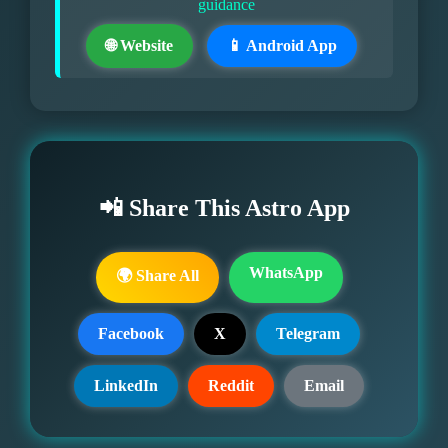
guidance
🌐 Website
📱 Android App
📲 Share This Astro App
WhatsApp
🌍 Share All
Facebook
X
Telegram
LinkedIn
Reddit
Email