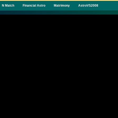
N Match
Financial Astro
Matrimony
AstroVS2008