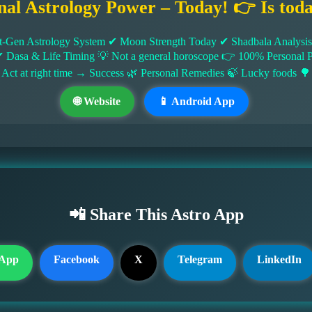
nal Astrology Power – Today! 👉 Is tod
-Gen Astrology System ✔ Moon Strength Today ✔ Shadbala Analysis ✔
✔ Dasa & Life Timing 💡 Not a general horoscope 👉 100% Persona
 Act at right time → Success 🌿 Personal Remedies 🍃 Lucky foods 🌳
🌐 Website
📱 Android App
📲 Share This Astro App
App
Facebook
X
Telegram
LinkedIn