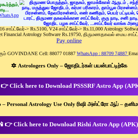
கூர்த்தம்,
டி...
WhatsApp
 16 சாப்ட்வேர்-> Rs.5100, V24 சாப்ட்வேர்-> Rs.11,000 Astrology Soft
et Financial Astrology Software Rs.19750, திருமணதகவல் மைய சாப்ட்
Pay online
க்கும் GOVINDANE Cell: 88077 01887
WhatsApp : 88709 74887
Emai
🔯 Astrologers Only – ஜோதிடர்கள் பயன்பாட்டிற்கே
 👉 Click here to Download PSSSRF Astro App (AP
p – Personal Astrology Use Only ரிஷி அஸ்ட்ரோ ஆப் – தனிம
 👉 Click here to Download Rishi Astro App (APK