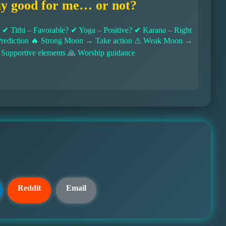
ay good for me… or not?
 Tithi – Favorable? ✔ Yoga – Positive? ✔ Karana – Right
l Prediction 🔥 Strong Moon → Take action ⚠ Weak Moon →
 Supportive elements 🙏 Worship guidance
Reddit
Email