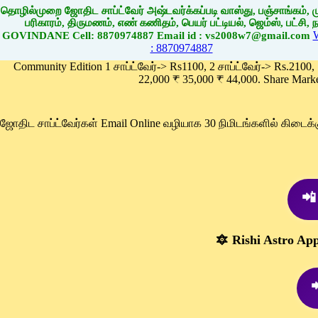
தொழில்முறை ஜோதிட சாப்ட்வேர் அஷ்டவர்க்கப்படி வாஸ்து, பஞ்சாங்கம், மு
பரிகாரம், திருமணம், எண் கணிதம், பெயர் பட்டியல், ஜெம்ஸ், பட்சி, நா
GOVINDANE Cell: 8870974887 Email id : vs2008w7@gmail.com
: 8870974887
Community Edition 1 சாப்ட்வேர்-> Rs1100, 2 சாப்ட்வேர்-> Rs.2100,
22,000 ₹ 35,000 ₹ 44,000. Share Mark
ஜோதிட சாப்ட்வேர்கள் Email Online வழியாக 30 நிமிடங்களில் கிடை
📲
🔯 Rishi Astro Ap
