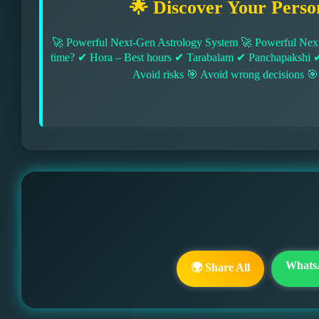
🌟 Discover Your Perso
🚀 Powerful Next-Gen Astrology System 🚀 Powerful Next
time? ✔ Hora – Best hours ✔ Tarabalam ✔ Panchapakshi 
Avoid risks 🎯 Avoid wrong decisions 🎯
Whats
🌍 Share All