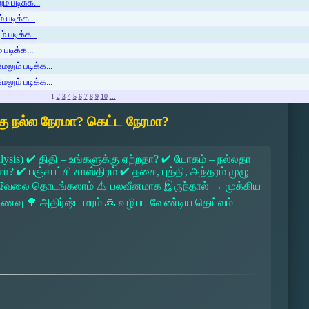
் படிக்க...
 படிக்க...
் படிக்க...
படிக்க...
ேலும் படிக்க...
ேலும் படிக்க...
1
2
3
4
5
6
7
8
9
10
...
ு நல்ல நேரமா? கெட்ட நேரமா?
lysis) ✔ திதி – உங்களுக்கு ஏற்றதா? ✔ யோகம் – நல்லதா
 ✔ பஞ்சபட்சி சாஸ்திரம் ✔ தசை, புத்தி, அந்தரம் முழு
 → வேலை தொடங்கலாம் ⚠ பலவீனமாக இருந்தால் → முக்கிய
ல உணவு 🌳 அதிர்ஷ்ட மரம் 🙏 வழிபட வேண்டிய தெய்வம்