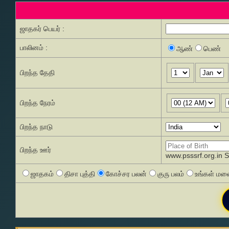
ஜாதகர் பெயர் :
பாலினம் :
ஆண்
பெண்
பிறந்த தேதி
பிறந்த நேரம்
பிறந்த நாடு
பிறந்த ஊர்
www.psssrf.org.in 
ஜாதகம்
திசா புத்தி
கோச்சர பலன்
குரு பலம்
உங்கள் மனை