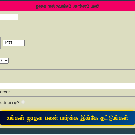
ஜாதக ராசி நவாம்சம் கோச்சரம் பலன்
Server
வி எப்படி?