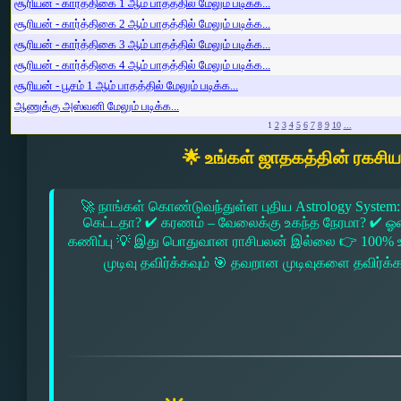
சூரியன் - கார்த்திகை 1 ஆம் பாதத்தில் மேலும் படிக்க...
சூரியன் - கார்த்திகை 2 ஆம் பாதத்தில் மேலும் படிக்க...
சூரியன் - கார்த்திகை 3 ஆம் பாதத்தில் மேலும் படிக்க...
சூரியன் - கார்த்திகை 4 ஆம் பாதத்தில் மேலும் படிக்க...
சூரியன் - பூசம் 1 ஆம் பாதத்தில் மேலும் படிக்க...
ஆணுக்கு அஸ்வனி மேலும் படிக்க...
1
2
3
4
5
6
7
8
9
10
...
🌟 உங்கள் ஜாதகத்தின் ரகசி
🚀 நாங்கள் கொண்டுவந்துள்ள புதிய Astrology System:
கெட்டதா? ✔ கரணம் – வேலைக்கு உகந்த நேரமா? ✔ ஓரை –
கணிப்பு 💡 இது பொதுவான ராசிபலன் இல்லை 👉 100% உ
முடிவு தவிர்க்கவும் 🎯 தவறான முடிவுகளை தவிர்க்