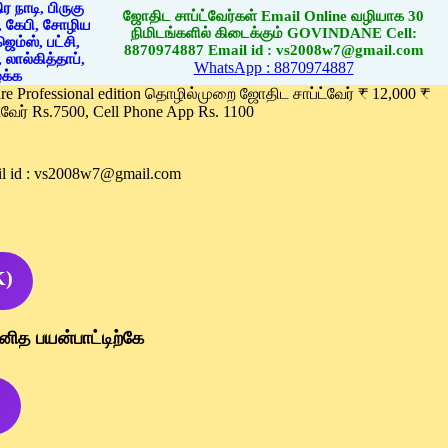
ஜோதிட சாப்ட்வேர்கள் Email Online வழியாக 30
நிமிடங்களில் கிடைக்கும் GOVINDANE Cell:
8870974887 Email id : vs2008w7@gmail.com
WhatsApp : 8870974887
ware Professional edition தொழில்முறை ஜோதிட சாப்ட்வேர் ₹ 12,000 ₹
வேர் Rs.7500, Cell Phone App Rs. 1100
l id : vs2008w7@gmail.com
K)
னித பயன்பாட்டிற்கே
)