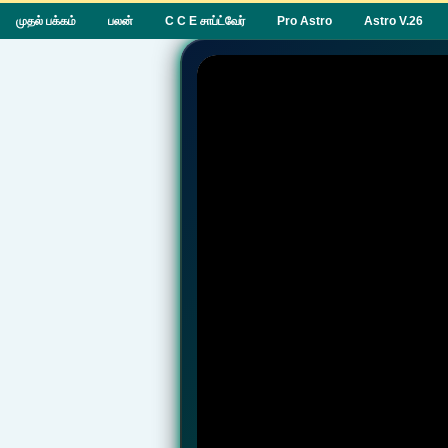
முதல் பக்கம்
பலன்
C C E சாப்ட்வேர்
Pro Astro
Astro V.26