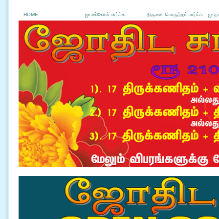
HOME
ஜாமக்கோள் பார்க்க
திருமண பொருத்தம் பார்க்க
ஜாதக