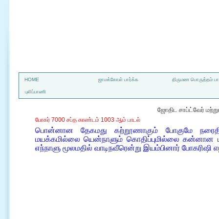
a
HOME
ஜாமக்கோள் பார்க்க
திருமண பொருத்தம் பார
புலிப்பாணி
ஜோதிட சாப்ட்வேர் மற்
போகர் 7000 சப்த காண்டம் 1003 ஆம் பாடல்
பொன்னான தேகமது கற்றூணாகும் போகுமே நரைதி
மயக்கமில்லை யென்நாளும் கொதிப்புமில்லை கன்னான ம
எந்நாளு மூலமதில் வாடிநவீரென்று இயம்பினார் போகரிஷி 