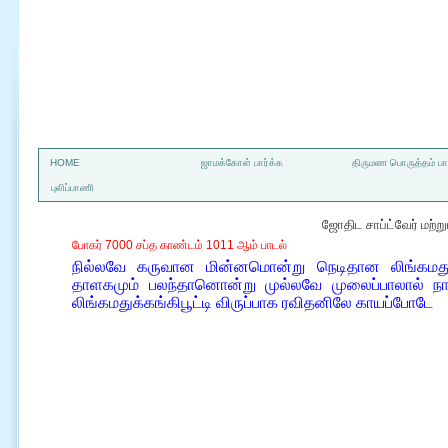
a
HOME
ஜாமக்கோள் பார்க்க
திருமண பொருத்தம் பார
புலிப்பாணி
ஜோதிட சாப்ட்வேர் மற்
போகர் 7000 சப்த காண்டம் 1011 ஆம் பாடல்
நில்லவே கருவான மின்னமொன்று நெடிதான லிங்கமது
தாளகமும் பலந்தானொன்று முல்லவே முலைப்பாலால் நா
லிங்கமதுக்கங்கிபூட்டி விருப்பாக ரவிதனிலே காயப்போடே