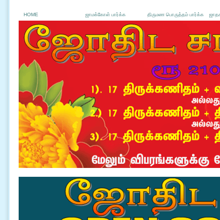
HOME
ஜாமக்கோள் பார்க்க
திருமண பொருத்தம் பார்க்க
ஜாதக