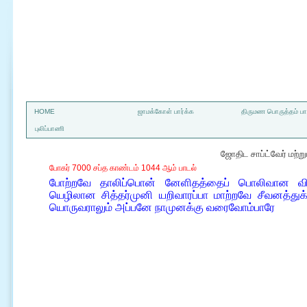
a
HOME
ஜாமக்கோள் பார்க்க
திருமண பொருத்தம் பார
புலிப்பாணி
ஜோதிட சாப்ட்வேர் மற்
போகர் 7000 சப்த காண்டம் 1044 ஆம் பாடல்
போற்றவே தாலிப்பொன் னேளிதத்தைப் பொலிவான விசு
யெழிலான சித்தர்முனி யறிவாரப்பா மாற்றவே சீவனத்த
யொருவராலும் அப்பனே நாமுனக்கு வரைவோம்பாரே