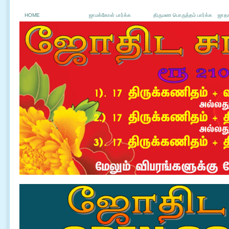
HOME
ஜாமக்கோள் பார்க்க
திருமண பொருத்தம் பார்க்க
ஜாதக