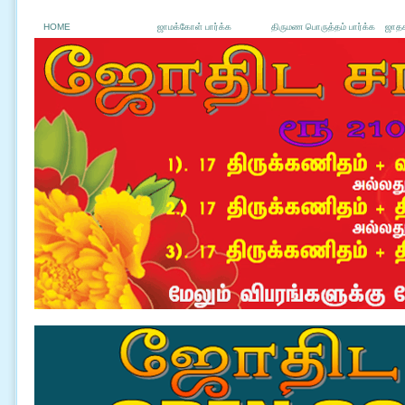
HOME
ஜாமக்கோள் பார்க்க
திருமண பொருத்தம் பார்க்க
ஜாதக