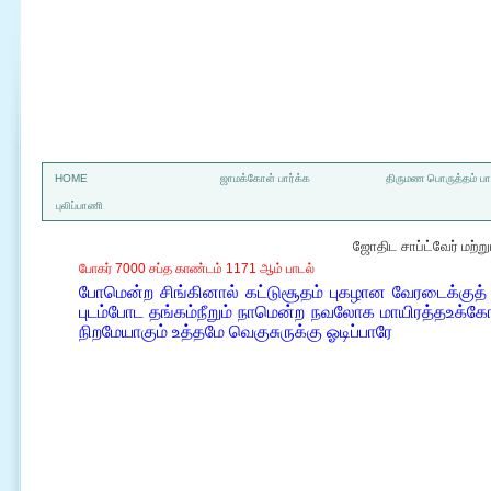
a
HOME
ஜாமக்கோள் பார்க்க
திருமண பொருத்தம் பார
புலிப்பாணி
ஜோதிட சாப்ட்வேர் மற்
போகர் 7000 சப்த காண்டம் 1171 ஆம் பாடல்
போமென்ற சிங்கினால் கட்டுசூதம் புகழான வேரடைக்குத
புடம்போட தங்கம்நீறும் நாமென்ற நவலோக மாயிரத்தஉக
நிறமேயாகும் உத்தமே வெகுசுருக்கு ஓடிப்பாரே