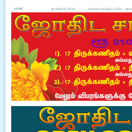
HOME
ஜாமக்கோள் பார்க்க
திருமண பொருத்தம் பார்க்க
ஜாதக