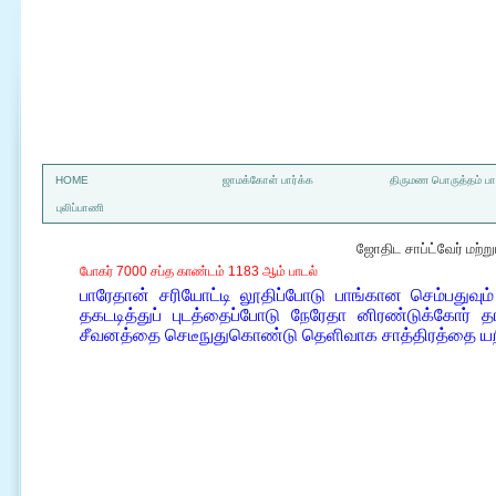
a
HOME
ஜாமக்கோள் பார்க்க
திருமண பொருத்தம் பார
புலிப்பாணி
ஜோதிட சாப்ட்வேர் மற்
போகர் 7000 சப்த காண்டம் 1183 ஆம் பாடல்
பாரேதான் சரியோட்டி லூதிப்போடு பாங்கான செம்பதுவும்
தகடடித்துப் புடத்தைப்போடு நேரேதா னிரண்டுக்கோர் தங்க
சீவனத்தை செடீநுதுகொண்டு தெளிவாக சாத்திரத்தை யறி