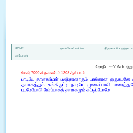
a
HOME
ஜாமக்கோள் பார்க்க
திருமண பொருத்தம் பார
புலிப்பாணி
ஜோதிட சாப்ட்வேர் மற்
போகர் 7000 சப்த காண்டம் 1208 ஆம் பாடல்
பாடியே தாளகமோர் பலந்தானாகும் பாங்கான துருசுடனே
தாளகத்துக் கங்கிபூட்டி நாடியே முலைப்பாலி லரைத்
புடமேபோடு நேர்ப்பாகத் தாளகமும் கட்டிப்போமே