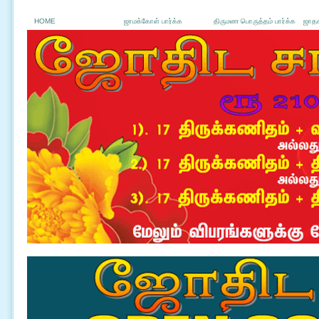
HOME
ஜாமக்கோள் பார்க்க
திருமண பொருத்தம் பார்க்க
ஜாதக