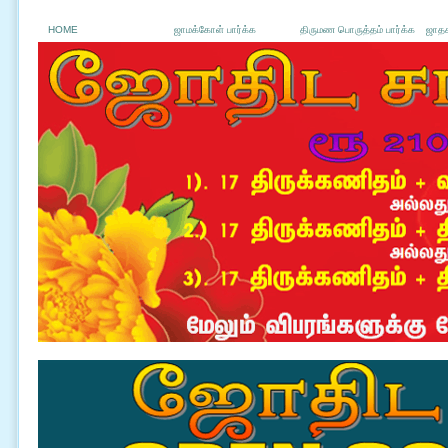
HOME
ஜாமக்கோள் பார்க்க
திருமண பொருத்தம் பார்க்க
ஜாதக