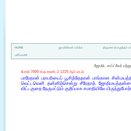
a
HOME
ஜாமக்கோள் பார்க்க
திருமண பொருத்தம் பார
புலிப்பாணி
ஜோதிட சாப்ட்வேர் மற்
போகர் 7000 சப்த காண்டம் 1225 ஆம் பாடல்
பாரேதான் பராபரியைப் பூசித்தேதான் பாங்கான சின்மயத்
வெட்டவெளி தன்னிற்சென்று சீரேதாத் ஜோதிமயந்தன
விட்டகுறை நேருமட்டும் குறிப்பாக சமாதியிலே யிருந்துபோற