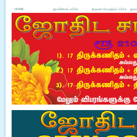
HOME
ஜாமக்கோள் பார்க்க
திருமண பொருத்தம் பார்க்க
ஜாதக