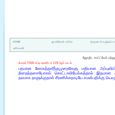
a
HOME
ஜாமக்கோள் பார்க்க
திருமண பொருத்தம் பார
புலிப்பாணி
ஜோதிட சாப்ட்வேர் மற்
போகர் 7000 சப்த காண்டம் 129 ஆம் பாடல்
பதமான லோகத்தாரீந்தமுறைகேளு மதியான அம்புவியில
நிறைந்தசையோகங் கொட்டாவியேக்கத்தால் இதமான மு
நலமாக நாளுக்குநாள் சீரணிக்கநாடியே சமன்பதிக்கு யெடீ