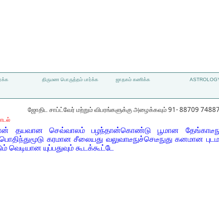
்க்க
திருமண பொருத்தம் பார்க்க
ஜாதகம் கணிக்க
ASTROLOGY
ஜோதிட சாப்ட்வேர் மற்றும் விபரங்களுக்கு அழைக்கவும் 91- 88709 7488
ாடல்
ர்தான் தயவான செவ்வாலம் பழந்தான்கொண்டு பூமான தேங்காடீநுப
ொதிந்துமூடு கரமான சீலையது வலுவாடீநுச்செடீநுது கனமான புடம
ம் வெடியான யுப்பதுவும் கூடக்கூட்டே