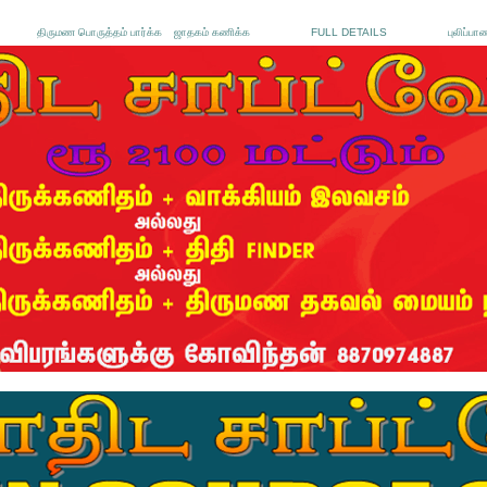
திருமண பொருத்தம் பார்க்க
ஜாதகம் கணிக்க
FULL DETAILS
புலிப்பா