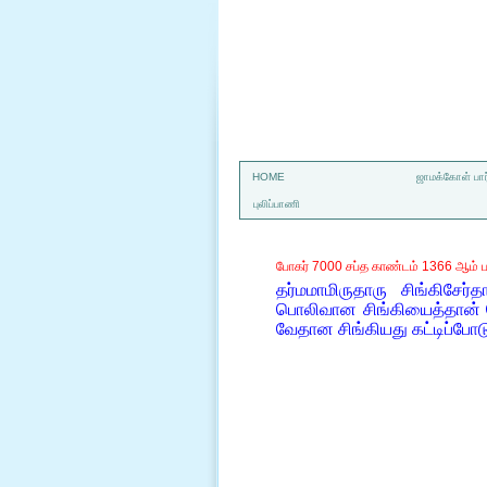
a
HOME
ஜாமக்கோள் பார
புலிப்பாணி
போகர் 7000 சப்த காண்டம் 1366 ஆம் ப
தர்மமாமிருதாரு சிங்கிசே
பொலிவான சிங்கியைத்தான் ப
வேதான சிங்கியது கட்டிப்போடு