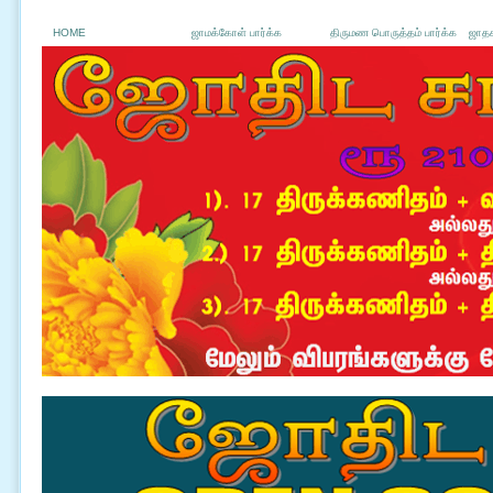
HOME
ஜாமக்கோள் பார்க்க
திருமண பொருத்தம் பார்க்க
ஜாதக