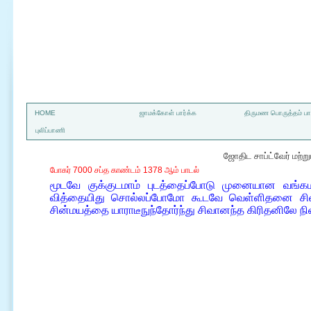
a
HOME
ஜாமக்கோள் பார்க்க
திருமண பொருத்தம் பார
புலிப்பாணி
ஜோதிட சாப்ட்வேர் மற்
போகர் 7000 சப்த காண்டம் 1378 ஆம் பாடல்
மூடவே குக்குடமாம் புடத்தைப்போடு முனையான வங்கம
வித்தையிது சொல்லப்போமோ கூடவே வெள்ளிதனை சிலவு
சின்மயத்தை யாராடீநுந்தோர்ந்து சிவானந்த கிரிதனிலே நி