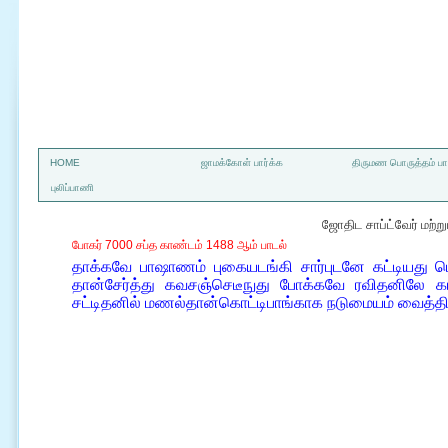
a
HOME
ஜாமக்கோள் பார்க்க
திருமண பொருத்தம் பார
புலிப்பாணி
ஜோதிட சாப்ட்வேர் மற்
போகர் 7000 சப்த காண்டம் 1488 ஆம் பாடல்
தாக்கவே பாஷாணம் புகையடங்கி சார்புடனே கட்டியது பொ
தான்சேர்த்து கவசஞ்செடீநுது போக்கவே ரவிதனிலே க
சட்டிதனில் மணல்தான்கொட்டிபாங்காக நடுமையம் வைத்த