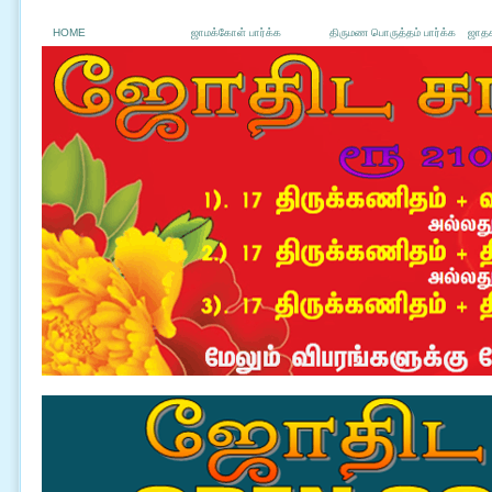
HOME
ஜாமக்கோள் பார்க்க
திருமண பொருத்தம் பார்க்க
ஜாதக