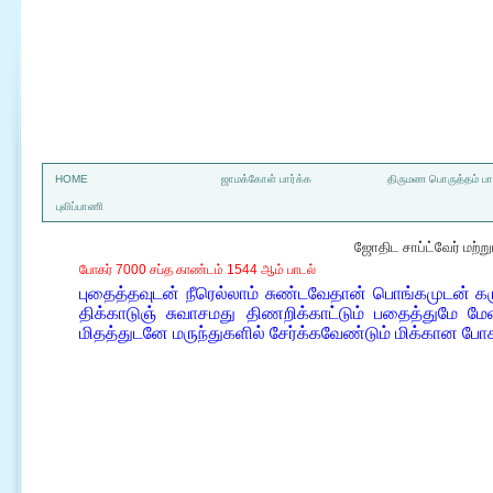
a
HOME
ஜாமக்கோள் பார்க்க
திருமண பொருத்தம் பார
புலிப்பாணி
ஜோதிட சாப்ட்வேர் மற்
போகர் 7000 சப்த காண்டம் 1544 ஆம் பாடல்
புதைத்தவுடன் நீரெல்லாம் சுண்டவேதான் பொங்கமுடன் கருந
திக்காடுஞ் சுவாசமது திணறிக்காட்டும் பதைத்துமே மேன
மிதத்துடனே மருந்துகளில் சேர்க்கவேண்டும் மிக்கான ப