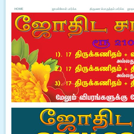
HOME
ஜாமக்கோள் பார்க்க
திருமண பொருத்தம் பார்க்க
ஜாதக