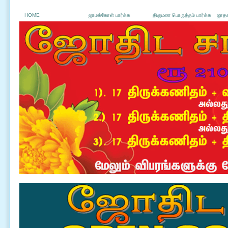
HOME
ஜாமக்கோள் பார்க்க
திருமண பொருத்தம் பார்க்க
ஜாதக