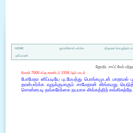
a
HOME
ஜாமக்கோள் பார்க்க
திருமண பொருத்தம் பார
புலிப்பாணி
ஜோதிட சாப்ட்வேர் மற்
போகர் 7000 சப்த காண்டம் 1558 ஆம் பாடல்
போமேதா னிப்படியே புடமேபத்து பொங்கமுடன் மாறாமல் ப
தான்பார்க்க வுருக்குமாகும் சாமேதான் லிங்கமது யெட
சொன்னபடி தங்கரேக்கை நயமாக லிங்கத்திற் கங்கிசுத்தே