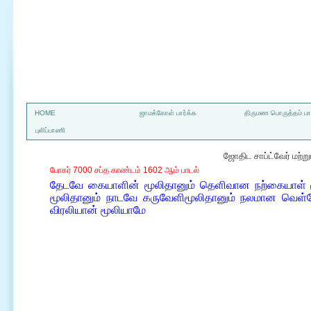
a
HOME
ஜாமக்கோள் பார்க்க
திருமண பொருத்தம் பார
புலிப்பாணி
ஜோதிட சாப்ட்வேர் மற்
போகர் 7000 சப்த காண்டம் 1602 ஆம் பாடல்
தேடவே கையாளின் மூலிதானும் தெளிவான நற்கையாள் ம
மூலிதானும் நாடவே கருவேளிமூலிதானும் நலமான வெள்வேல
விரலியான் மூலியாமே