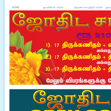
HOME
ஜாமக்கோள் பார்க்க
திருமண பொருத்தம் பார்க்க
ஜாதக