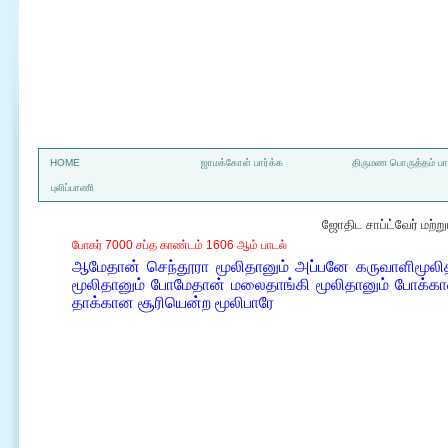
a
HOME
ஜாமக்கோள் பார்க்க
திருமண பொருத்தம் பார
புலிப்பாணி
ஜோதிட சாப்ட்வேர் மற்
போகர் 7000 சப்த காண்டம் 1606 ஆம் பாடல்
ஆமேதான் செந்தூரா மூலிதானும் அப்பனே கருவாளிமூலிதான
மூலிதானும் போமேதான் மலைதாங்கி மூலிதானும் போக்கான
தாக்கான சூரியென்ற மூலிபாரே