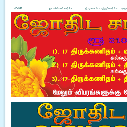
HOME
ஜாமக்கோள் பார்க்க
திருமண பொருத்தம் பார்க்க
ஜாதக