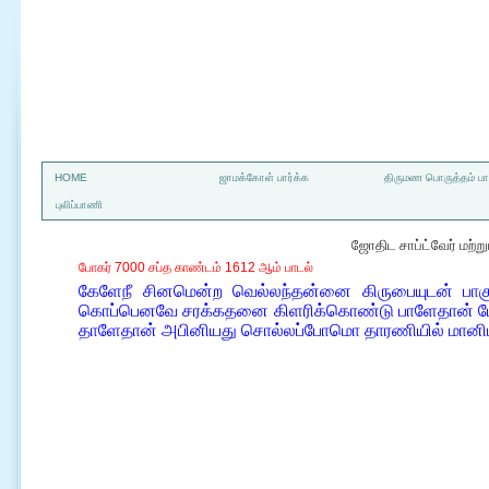
a
HOME
ஜாமக்கோள் பார்க்க
திருமண பொருத்தம் பார
புலிப்பாணி
ஜோதிட சாப்ட்வேர் மற்
போகர் 7000 சப்த காண்டம் 1612 ஆம் பாடல்
கேளேநீ சினமென்ற வெல்லந்தன்னை கிருபையுடன் பா
கொப்பெனவே சரக்கதனை கிளரிக்கொண்டு பாளேதான் போ
தாளேதான் அபினியது சொல்லப்போமொ தாரணியில் மானிட