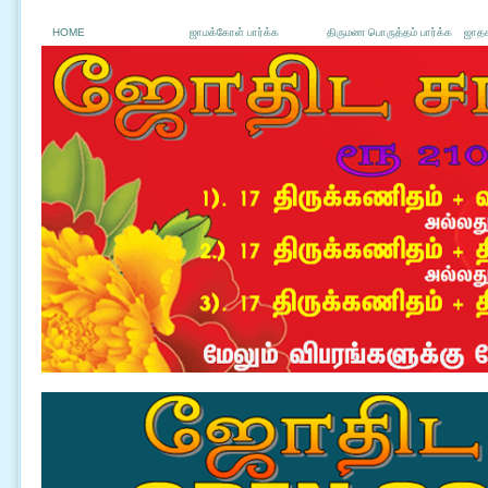
HOME
ஜாமக்கோள் பார்க்க
திருமண பொருத்தம் பார்க்க
ஜாதக