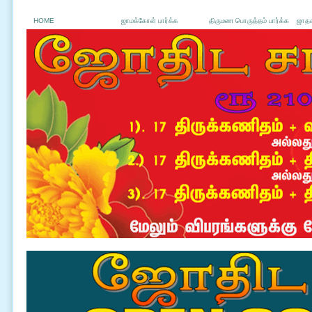
HOME
ஜாமக்கோள் பார்க்க
திருமண பொருத்தம் பார்க்க
ஜாதக