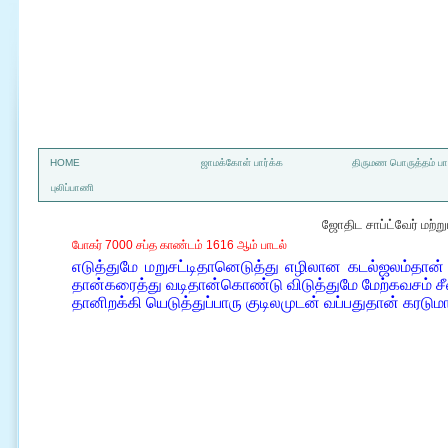
a
HOME
ஜாமக்கோள் பார்க்க
திருமண பொருத்தம் பார
புலிப்பாணி
ஜோதிட சாப்ட்வேர் மற்
போகர் 7000 சப்த காண்டம் 1616 ஆம் பாடல்
எடுத்துமே மறுசட்டிதானெடுத்து எழிலான கடல்ஜலம்தான் 
தான்கரைத்து வடிதான்கொண்டு விடுத்துமே மேற்கவசம் சீலை
தானிறக்கி யெடுத்துப்பாரு குடிலமுடன் வப்பதுதான் கரடும