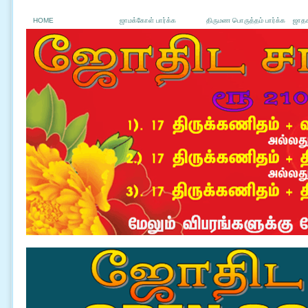
HOME
ஜாமக்கோள் பார்க்க
திருமண பொருத்தம் பார்க்க
ஜாதக