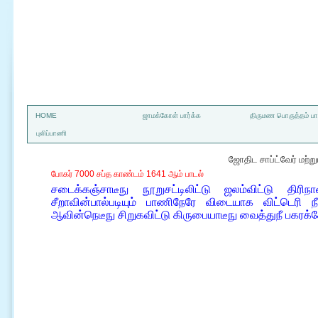
a
HOME
ஜாமக்கோள் பார்க்க
திருமண பொருத்தம் பார
புலிப்பாணி
ஜோதிட சாப்ட்வேர் மற்
போகர் 7000 சப்த காண்டம் 1641 ஆம் பாடல்
சடைக்கஞ்சாடீநு நூறுசட்டிலிட்டு ஜலம்விட்டு திரி
சீறாவின்பால்படியும் பாணிநேரே விடையாக விட்டெரி நீக
ஆவின்நெடீநு சிறுகவிட்டு கிருபையாடீநு வைத்துநீ பகரக