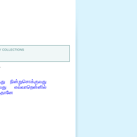
 COLLECTIONS
7
து நின்றுசொக்குவது
வது எவ்வாறென்னில்
தைதானே