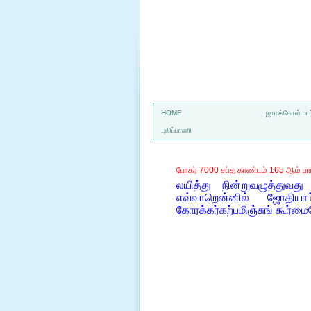
a
HOME
ஜாமக்கோள் பார
புலிப்பாணி
போகர் 7000 சப்த காண்டம் 165 ஆம் பா
லயித்து நின்றுவழுத்துவ
எவ்வாறென்னில் ஜோதியாம
கோரக்கர்கற்பமிஞ்சுங் கூர்