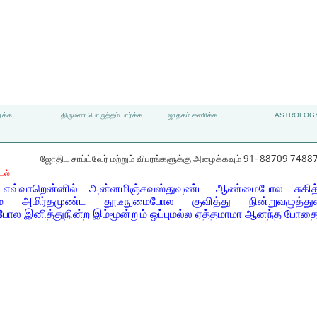
்க்க
திருமண பொருத்தம் பார்க்க
ஜாதகம் கணிக்க
ASTROLOGY
ஜோதிட சாப்ட்வேர் மற்றும் விபரங்களுக்கு அழைக்கவும் 91- 88709 7488
டல்
து எவ்வாறென்னில் அன்னமிஞ்சவஸ்துவுண்ட ஆண்மைபோல சுகித்
் அமிர்தமுண்ட தூடீநுமைபோல குவித்து நின்றுவழுத்து
மைபோல இனித்துநின்ற இம்மூன்றும் ஒப்புமல்ல ஏத்தமாமா ஆனந்த போ