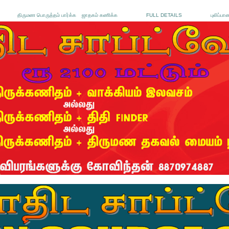
திருமண பொருத்தம் பார்க்க
ஜாதகம் கணிக்க
FULL DETAILS
புலிப்பா