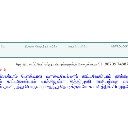
்க்க
திருமண பொருத்தம் பார்க்க
ஜாதகம் கணிக்க
ASTROLOGY
ஜோதிட சாப்ட்வேர் மற்றும் விபரங்களுக்கு அழைக்கவும் 91- 88709 7488
ாடல்
வேண்டாம் பொலிவான யுளவையெல்லாங் காட்டவேண்டாம் தூக்கமு
 காட்டவேண்டாம் வாக்கிலுள்ள சித்தர்முனி ரகசியத்தை வளப
தானிருந்து பொருளாராடீநுந்து நொடிக்குள்ளே காயசித்திக் கிடமுந்