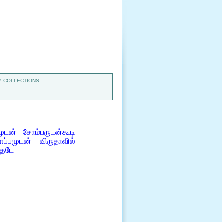
 COLLECTIONS
7
டன் சோம்பருடன்கூடி
்பமுடன் விருதாவில்
தேடே