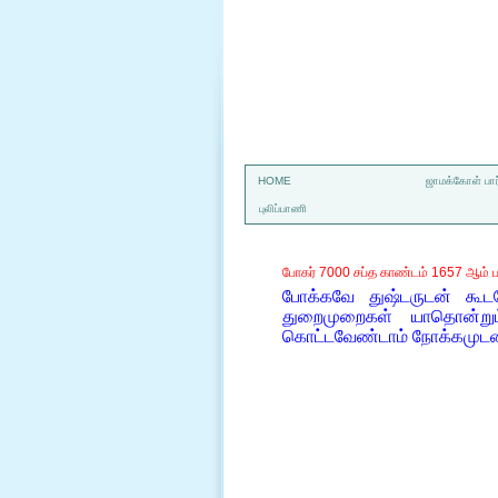
a
HOME
ஜாமக்கோள் பார
புலிப்பாணி
போகர் 7000 சப்த காண்டம் 1657 ஆம் ப
போக்கவே துஷ்டருடன் கூட
துறைமுறைகள் யாதொன்றும்
கொட்டவேண்டாம் நோக்கமுடன் 