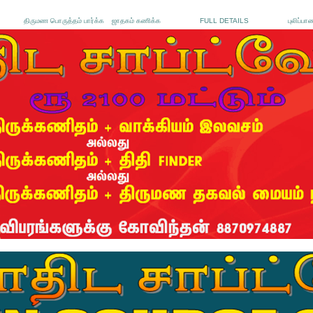
திருமண பொருத்தம் பார்க்க
ஜாதகம் கணிக்க
FULL DETAILS
புலிப்பா