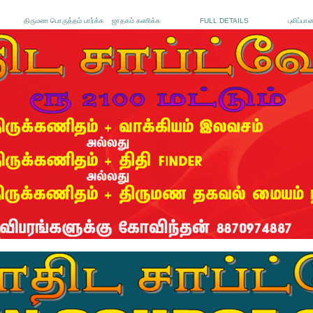
திருமண பொருத்தம் பார்க்க
ஜாதகம் கணிக்க
FULL DETAILS
புலிப்பா