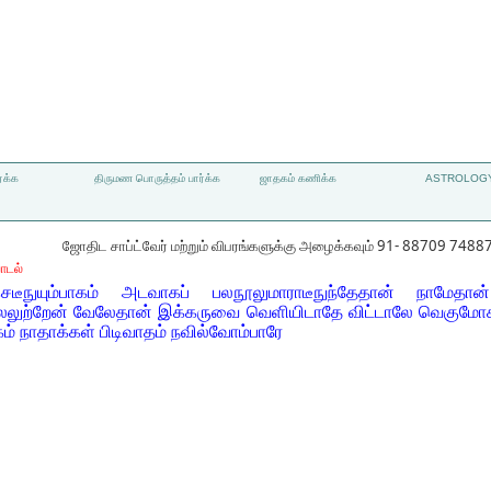
்க்க
திருமண பொருத்தம் பார்க்க
ஜாதகம் கணிக்க
ASTROLOGY
ஜோதிட சாப்ட்வேர் மற்றும் விபரங்களுக்கு அழைக்கவும் 91- 88709 7488
ாடல்
டீநுயும்பாகம் அடவாகப் பலநூலுமாராடீநுந்தேதான் நாமேதான் 
விலலுற்றேன் வேலேதான் இக்கருவை வெளியிடாதே விட்டாலே வெகுமோச
் நாதாக்கள் பிடிவாதம் நவில்வோம்பாரே