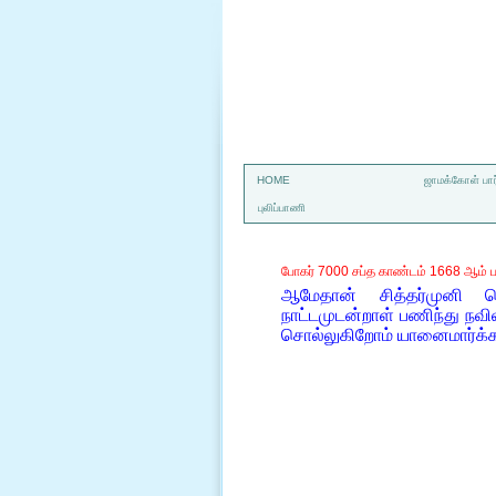
a
HOME
ஜாமக்கோள் பார
புலிப்பாணி
போகர் 7000 சப்த காண்டம் 1668 ஆம் ப
ஆமேதான் சித்தர்முனி செ
நாட்டமுடன்றாள் பணிந்து ந
சொல்லுகிறோம் யானைமார்க்கம