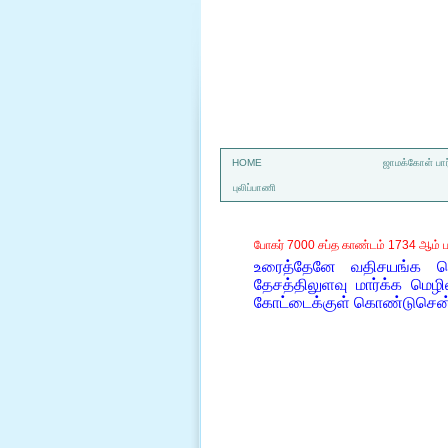
a
HOME
ஜாமக்கோள் பார
புலிப்பாணி
போகர் 7000 சப்த காண்டம் 1734 ஆம் ப
உரைத்தேனே வதிசயங்க ள
தேசத்திலுளவு மார்க்க மெழ
கோட்டைக்குள் கொண்டுசென்று