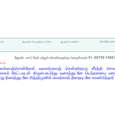
்க்க
திருமண பொருத்தம் பார்க்க
ஜாதகம் கணிக்க
ASTROLOGY
ஜோதிட சாப்ட்வேர் மற்றும் விபரங்களுக்கு அழைக்கவும் 91- 88709 7488
ாடல்
ெல்லாஞ்சொன்னேன் வுலகமெலாஞ் சென்றதொரு கீர்த்தி ச
ிலாகக் கேட்டவுடன் கிருபைகூர்ந்து வுரைத்துடனே யெந்தனையு ம
 நிரைத்துடனே சித்தர்முனிக் காவர்காரர் நிறையுடனே காண்பித்தார