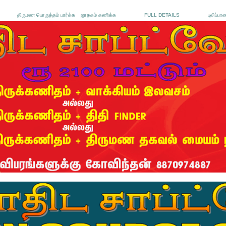
திருமண பொருத்தம் பார்க்க
ஜாதகம் கணிக்க
FULL DETAILS
புலிப்பா