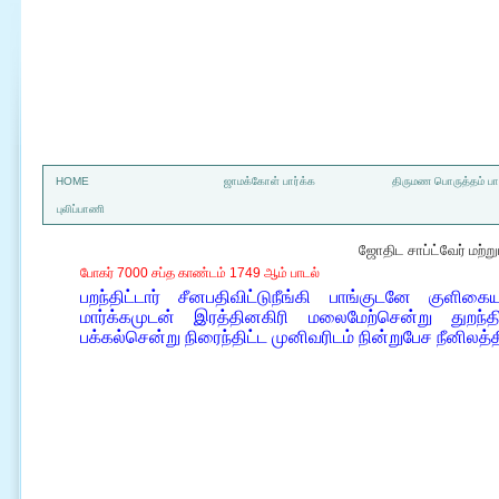
a
HOME
ஜாமக்கோள் பார்க்க
திருமண பொருத்தம் பார
புலிப்பாணி
ஜோதிட சாப்ட்வேர் மற்
போகர் 7000 சப்த காண்டம் 1749 ஆம் பாடல்
பறந்திட்டார் சீனபதிவிட்டுநீங்கி பாங்குடனே கு
மார்க்கமுடன் இரத்தினகிரி மலைமேற்சென்று துறந்த
பக்கல்சென்று நிரைந்திட்ட முனிவரிடம் நின்றுபேச நீனிலத