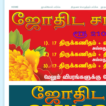
HOME
ஜாமக்கோள் பார்க்க
திருமண பொருத்தம் பார்க்க
ஜாதக