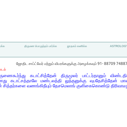
்க்க
திருமண பொருத்தம் பார்க்க
ஜாதகம் கணிக்க
ASTROLOGY
ஜோதிட சாப்ட்வேர் மற்றும் விபரங்களுக்கு அழைக்கவும் 91- 88709 7488
ாடல்
ுணைகூர்ந்து கடாட்சித்தேன் திருமூலர் பாட்டர்தானும் விண்டத
ினது கடாட்சத்தாலே மண்டலத்தி லுந்தனுக்கு வுபதேசித்தேன் மா
சித்தர்களை வணங்கிநீயும் தேசமெலாங் குளிகைகொண்டு திரிவாடீந