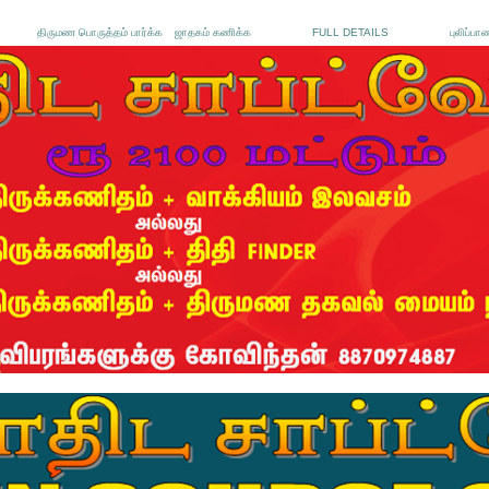
திருமண பொருத்தம் பார்க்க
ஜாதகம் கணிக்க
FULL DETAILS
புலிப்பா