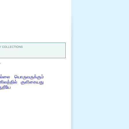
 COLLECTIONS
7
ில்லை யொருவருக்கும்
னிலத்தில் குளிகையது
ுநீயே