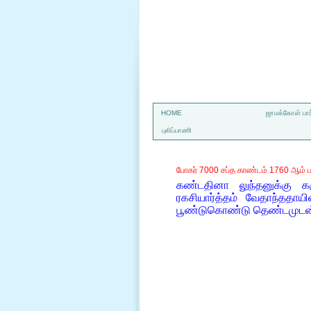
a
HOME
ஜாமக்கோள் பார
புலிப்பாணி
போகர் 7000 சப்த காண்டம் 1760 ஆம் ப
கண்டதினா லுந்தனுக்கு கர
ரகசியார்த்தம் வேதாந்ததாய
பூண்டுகொண்டு தெண்டமுடன் 