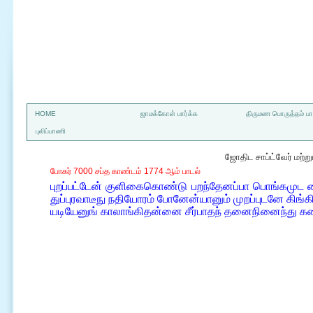
a
HOME
ஜாமக்கோள் பார்க்க
திருமண பொருத்தம் பார
புலிப்பாணி
ஜோதிட சாப்ட்வேர் மற்
போகர் 7000 சப்த காண்டம் 1774 ஆம் பாடல்
புறப்பட்டேன் குளிகைகொண்டு பறந்தேனப்பா பொங்கமுட ன
துப்புரவாடீநு நதியோரம் போனேன்யானும் முறப்புடனே கிங்கி
யடியேனுங் காலாங்கிதன்னை சீர்பாதந் தனைநினைந்து க