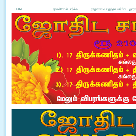
HOME
ஜாமக்கோள் பார்க்க
திருமண பொருத்தம் பார்க்க
ஜாதக