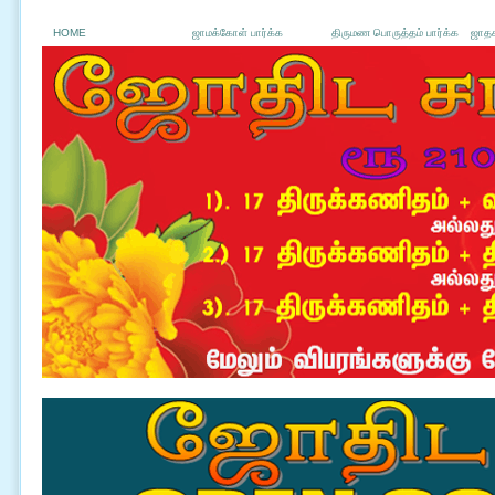
HOME
ஜாமக்கோள் பார்க்க
திருமண பொருத்தம் பார்க்க
ஜாதக