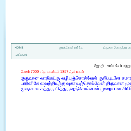
a
HOME
ஜாமக்கோள் பார்க்க
திருமண பொருத்தம் பார
புலிப்பாணி
ஜோதிட சாப்ட்வேர் மற்
போகர் 7000 சப்த காண்டம் 1857 ஆம் பாடல்
குருவான வாதிகட்கு வழியுஞ்சொல்வேன் குறிப்புடனே சமா
பாரினிலே வைத்தியற்கு வுணவுஞ்சொல்வேன் திருவான மூ
முருவான சத்துரு மித்துருவுஞ்சொல்வான் முறையான சிம