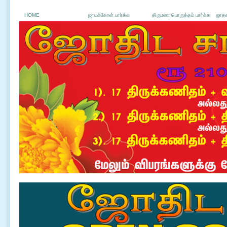
HOME
ஜாமக்கோள் பார்க்க
திருமண பொருத்தம் பார்க்க
ஜாதக