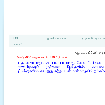
a
HOME
ஜாமக்கோள் பார்க்க
திருமண பொருத்தம் பார
புலிப்பாணி
ஜோதிட சாப்ட்வேர் மற்
போகர் 7000 சப்த காண்டம் 1890 ஆம் பாடல்
பத்தான சாமமது யரைப்பாயப்பா பாங்குடனே வாடுதின்னாப்
மாண்பர்தாமும் முத்தான நிழல்தனிலே காயவை
புட்டிக்குச்சீலைசெடீநுது சுத்தமுடன் மண்மறைவில் தயிலம