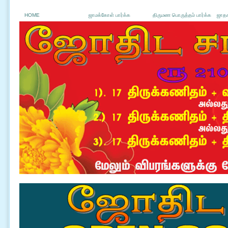
HOME
ஜாமக்கோள் பார்க்க
திருமண பொருத்தம் பார்க்க
ஜாதக