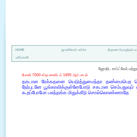
a
HOME
ஜாமக்கோள் பார்க்க
திருமண பொருத்தம் பார
புலிப்பாணி
ஜோதிட சாப்ட்வேர் மற்
போகர் 7000 சப்த காண்டம் 1895 ஆம் பாடல்
தகடான ரேக்கதனை யெடுத்துமைந்தா தண்மைபெற மெ
நேர்புடனே பூங்காவிக்குள்ளேபோடு சகடான செம்பதுவும்
கூறப்போமோ பசுந்தங்க மிதுக்கீடு சொல்லொண்ணாதே