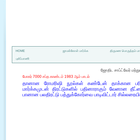
a
HOME
ஜாமக்கோள் பார்க்க
திருமண பொருத்தம் பார
புலிப்பாணி
ஜோதிட சாப்ட்வேர் மற்
போகர் 7000 சப்த காண்டம் 1983 ஆம் பாடல்
தானான ரோமரிஷி நூல்கள் கண்டேன் தாக்கான பர
மார்க்கமுடன் திரட்டுகளில் பதினாராகும் வேனான தீட
பானான பலதிரட்டு பத்துக்கோர்வை பாடிவிட்டார் சில்லரைய