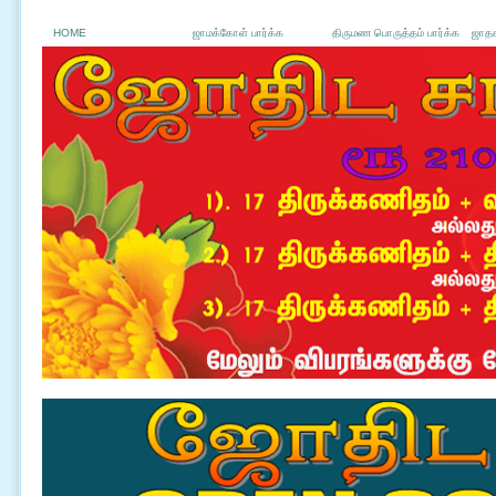
HOME
ஜாமக்கோள் பார்க்க
திருமண பொருத்தம் பார்க்க
ஜாதக