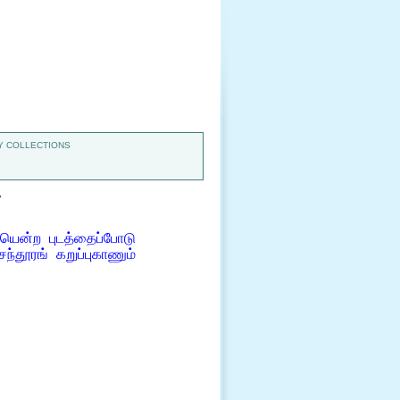
 COLLECTIONS
7
யென்ற புடத்தைப்போடு
்தூரங் கறுப்புகாணும்