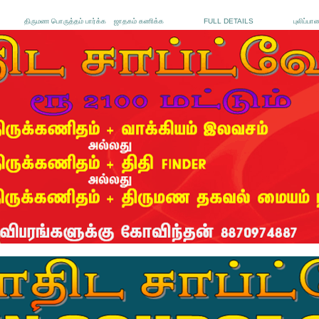
திருமண பொருத்தம் பார்க்க
ஜாதகம் கணிக்க
FULL DETAILS
புலிப்பா