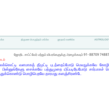
்க்க
திருமண பொருத்தம் பார்க்க
ஜாதகம் கணிக்க
ASTROLOGY
ஜோதிட சாப்ட்வேர் மற்றும் விபரங்களுக்கு அழைக்கவும் 91- 88709 7488
ாடல்
கொட்டி வளமாகத் தீமூட்டி புடத்தைப்போடு மெடீநுக்கவே கோழி
பின்னுங்கேளு சைக்கவே பத்துமுறை யிப்படியேபோடு சார்பாகச் செந
த்துக்கொண்டு மொழிபெறவே தாரமது களஞ்சிரண்டே