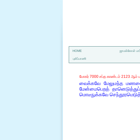
a
HOME
ஜாமக்கோள் பார
புலிப்பாணி
போகர் 7000 சப்த காண்டம் 2123 ஆம் ப
வைக்கவே மேலுமந்த மணலைக்
மேன்மைபெறத் தானெடுத்துப் 
மொடீநுக்கவே செந்தூரமெடு