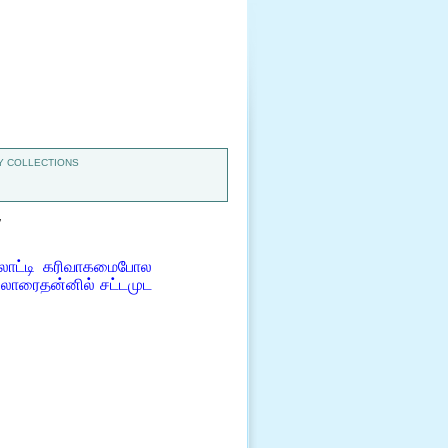
 COLLECTIONS
7
ாலாட்டி கரிவாகமைபோல
ல்லாரைதன்னில் சட்டமுட