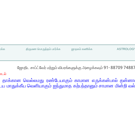
்க்க
திருமண பொருத்தம் பார்க்க
ஜாதகம் கணிக்க
ASTROLOGY
ஜோதிட சாப்ட்வேர் மற்றும் விபரங்களுக்கு அழைக்கவும் 91- 88709 7488
ாடல்
் தாக்கான வெல்லமது ரண்டேயாகும் காமான எருக்கன்பால் தன்ன
ைய மாதுக்கீய வெளியாகும் ஐந்துமாத கற்பந்தானும் சாமான மின்றி வ