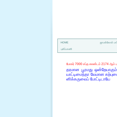
a
HOME
ஜாமக்கோள் பார
புலிப்பாணி
போகர் 7000 சப்த காண்டம் 2174 ஆம் ப
தரமான பூரமது ஒன்றேயாகும
யாட்டிமைந்தா வேமான கற்புட
னிக்கருவைப் போட்டிடாயே