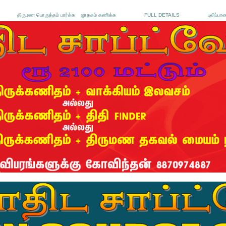
திருமண பொருத்தம் பார்க்க
ஜாதகம் கணிக்க
FULL DETAILS
புலிப்பா