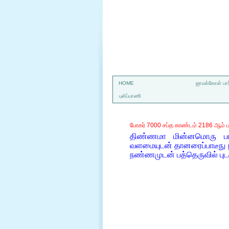
a
HOME
ஜாமக்கோள் பார
புலிப்பாணி
போகர் 7000 சப்த காண்டம் 2186 ஆம் ப
திண்ணமா மின்னமொரு பாக
வளமையுடன் தானரைப்பாடீநு ந
நண்ணமுடன் பத்தெருவில் பு