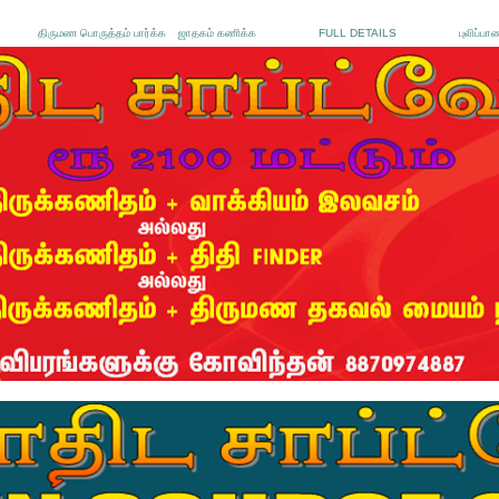
திருமண பொருத்தம் பார்க்க
ஜாதகம் கணிக்க
FULL DETAILS
புலிப்பா