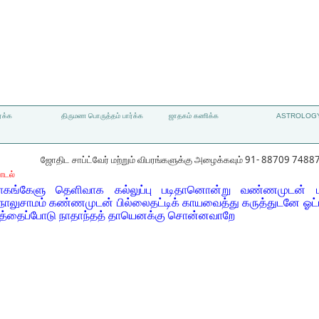
்க்க
திருமண பொருத்தம் பார்க்க
ஜாதகம் கணிக்க
ASTROLOGY
ஜோதிட சாப்ட்வேர் மற்றும் விபரங்களுக்கு அழைக்கவும் 91- 88709 7488
ாடல்
ங்கேளு தெளிவாக கல்லுப்பு படிதானொன்று வண்ணமுடன் பு
ாலுசாமம் கண்ணமுடன் பில்லைதட்டிக் காயவைத்து கருத்துடனே ஓட்டி
டத்தைப்போடு நாதாந்தத் தாயெனக்கு சொன்னவாறே