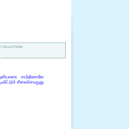
 COLLECTIONS
7
ளியாரை சாற்றினாலே
லிட்டுச் சீலைசெடீநுது