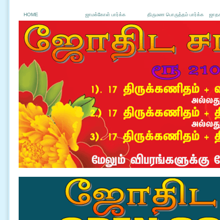
HOME
ஜாமக்கோள் பார்க்க
திருமண பொருத்தம் பார்க்க
ஜாதக