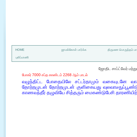
a
HOME
ஜாமக்கோள் பார்க்க
திருமண பொருத்தம் பார
புலிப்பாணி
ஜோதிட சாப்ட்வேர் மற்
போகர் 7000 சப்த காண்டம் 2268 ஆம் பாடல்
வழுந்திட்ட போதையிலே சட்டர்தாமும் வகையுடனே வாக
தோற்றமுடன் தோற்றமுடன் குளிகையது வுலவாடீநுப்பூண
காணவந்தீர் தழுவியே சித்தரும் மைகண்டுபேசி தாரணியிற்