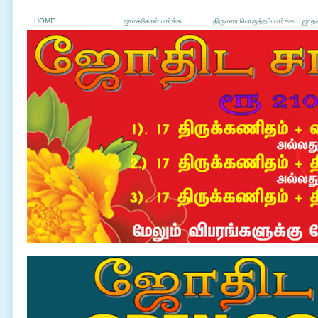
HOME
ஜாமக்கோள் பார்க்க
திருமண பொருத்தம் பார்க்க
ஜாதக