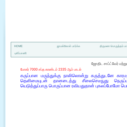
a
HOME
ஜாமக்கோள் பார்க்க
திருமண பொருத்தம் பார
புலிப்பாணி
ஜோதிட சாப்ட்வேர் மற்
போகர் 7000 சப்த காண்டம் 2335 ஆம் பாடல்
கருப்பான மருந்துக்கு நாலிலொன்று கருத்துடனே காரம
தெளிமையுடன் தானடைத்து சீலைசெடீநுது நெருப்ப
யெடுத்துப்பாரு பொருப்பான ரவியதுதான் புகலப்போமோ 