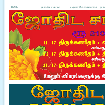
HOME
ஜாமக்கோள் பார்க்க
திருமண பொருத்தம் பார்க்க
ஜாதக