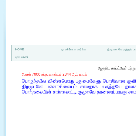
a
HOME
ஜாமக்கோள் பார்க்க
திருமண பொருத்தம் பார
புலிப்பாணி
ஜோதிட சாப்ட்வேர் மற்
போகர் 7000 சப்த காண்டம் 2344 ஆம் பாடல்
பொருந்தவே வின்னமொரு புதுமைகேளு பொலிவான குளிக
திறமுடனே மனோசிலையும் காலதாக வருந்தவே தாளகமு
பொற்றலையின் சாற்றாலாட்டி குமுறவே தானரைப்பாடீநு சா