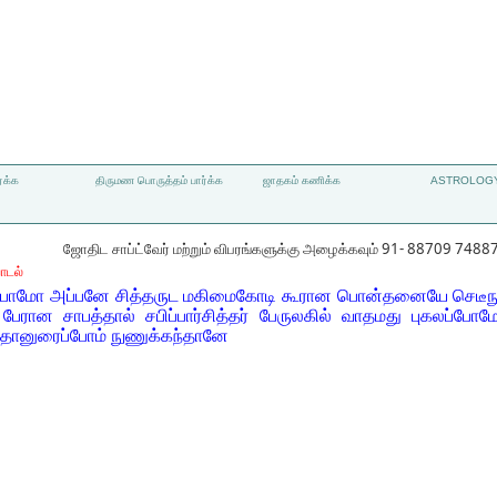
்க்க
திருமண பொருத்தம் பார்க்க
ஜாதகம் கணிக்க
ASTROLOGY
ஜோதிட சாப்ட்வேர் மற்றும் விபரங்களுக்கு அழைக்கவும் 91- 88709 7488
ாடல்
போமோ அப்பனே சித்தருட மகிமைகோடி கூரான பொன்தனையே செடீநுயும
 பேரான சாபத்தால் சபிப்பார்சித்தர் பேருலகில் வாதமது புகலப்
் தானுரைப்போம் நுணுக்கந்தானே