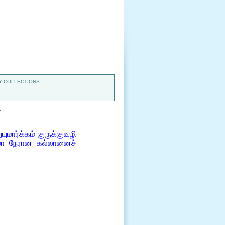
 COLLECTIONS
7
ார்க்கம் குருக்குவழி
போமோ நேரான கல்லானைச்