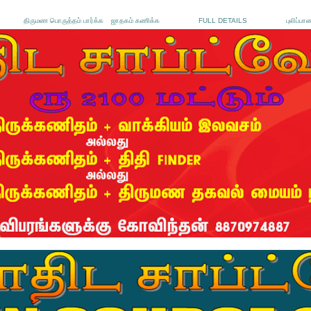
திருமண பொருத்தம் பார்க்க
ஜாதகம் கணிக்க
FULL DETAILS
புலிப்பா