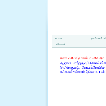
a
HOME
ஜாமக்கோள் பார
புலிப்பாணி
போகர் 7000 சப்த காண்டம் 2354 ஆம் ப
ஆறான மாற்றதுவும் சொல்லப்
நெடுக்குவழி கோடிக்கோடும்
சுக்கான்கல்லாம் நேர்மையுடன