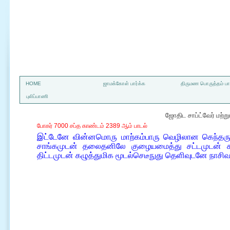
a
HOME
ஜாமக்கோள் பார்க்க
திருமண பொருத்தம் பார
புலிப்பாணி
ஜோதிட சாப்ட்வேர் மற்
போகர் 7000 சப்த காண்டம் 2389 ஆம் பாடல்
இட்டேனே வின்னமொரு மாற்கம்பாரு வெழிலான கெந்தர
சாங்கமுடன் தலைதனிலே குழையமைத்து சட்டமுடன் சங
திட்டமுடன் கழுத்துமிக மூடல்செடீநுது தெளிவுடனே நாச