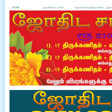
HOME
ஜாமக்கோள் பார்க்க
திருமண பொருத்தம் பார்க்க
ஜாதக