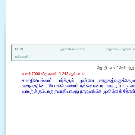
a
HOME
ஜாமக்கோள் பார்க்க
திருமண பொருத்தம் பார
புலிப்பாணி
ஜோதிட சாப்ட்வேர் மற்
போகர் 7000 சப்த காண்டம் 243 ஆம் பாடல்
சமாதியெல்லாம் பார்க்கும் முன்னே சாதகத்தைக்கேளு
உரைத்தபின்பு யோகமெல்லாம் நவ்வொன்றா ஊட்டிப்பாரு வம
வாடீநுக்கும்பாரு நமாதியாடீநு நாலுமங்கே முன்னேத் தோன