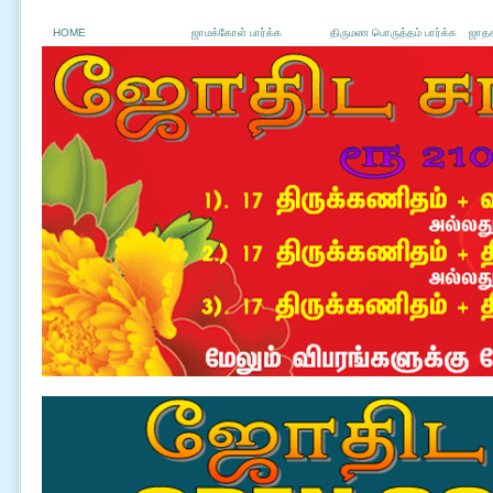
HOME
ஜாமக்கோள் பார்க்க
திருமண பொருத்தம் பார்க்க
ஜாதக