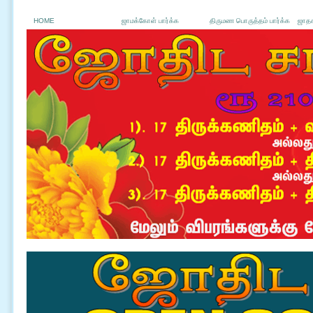
HOME
ஜாமக்கோள் பார்க்க
திருமண பொருத்தம் பார்க்க
ஜாதக