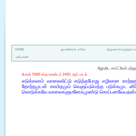
a
HOME
ஜாமக்கோள் பார்க்க
திருமண பொருத்தம் பார
புலிப்பாணி
ஜோதிட சாப்ட்வேர் மற்
போகர் 7000 சப்த காண்டம் 2491 ஆம் பாடல்
எடுக்கலாம் வாலைவிட்டு எடுத்தபோது எழிலான காற்
தோற்றமுடன் காயிதமும் வெளுப்புமெத்த படுக்கமுட ன
கொடுக்கவே வாலைகளுமனேகமுண்டு கொப்பனவேயதன