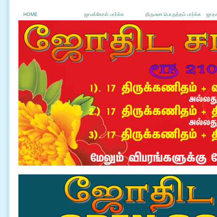
HOME
ஜாமக்கோள் பார்க்க
திருமண பொருத்தம் பார்க்க
ஜாதக