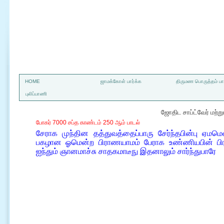
a
HOME
ஜாமக்கோள் பார்க்க
திருமண பொருத்தம் பார
புலிப்பாணி
ஜோதிட சாப்ட்வேர் மற்
போகர் 7000 சப்த காண்டம் 250 ஆம் பாடல்
சேராக முந்தின தத்துவத்தைப்பாரு சேர்ந்தபின்பு ஏம
பகழான ஓமென்ற பிராணயாமம் பேராக உண்ணியபின் பிர
ஐந்தும் ஞானமாச்சு சாதகமாடீநு இதனாலும் சார்ந்துபாரே