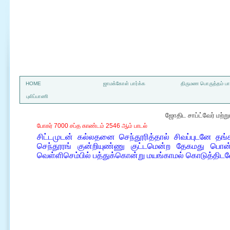
a
HOME
ஜாமக்கோள் பார்க்க
திருமண பொருத்தம் பார
புலிப்பாணி
ஜோதிட சாப்ட்வேர் மற்
போகர் 7000 சப்த காண்டம் 2546 ஆம் பாடல்
சிட்டமுடன் கல்லதனை செந்தூரித்தால் சிவப்புடனே த
செந்தூரங் குன்றியுண்ணு குட்டமென்ற தேகமது பொன
வெள்ளிசெம்பில் பத்துக்கொன்று மயங்காமல் கொடுத்திடவ