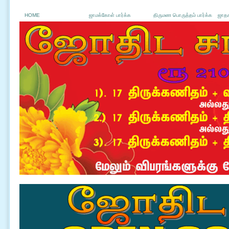
HOME
ஜாமக்கோள் பார்க்க
திருமண பொருத்தம் பார்க்க
ஜாதக