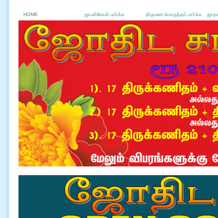
HOME
ஜாமக்கோள் பார்க்க
திருமண பொருத்தம் பார்க்க
ஜாதக