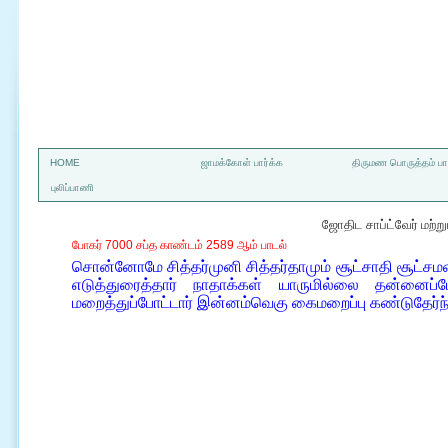
a
HOME
ஜாமக்கோள் பார்க்க
திருமண பொருத்தம் பார
புலிப்பாணி
ஜோதிட சாப்ட்வேர் மற்
போகர் 7000 சப்த காண்டம் 2589 ஆம் பாடல்
சொன்னோமே சித்தர்முனி சித்தர்தாமும் சூட்சாதி சூட்சம
எடுத்துரைத்தார் நாதாக்கள் யாருமில்லை தன்னைப்
மறைத்துப்போட்டார் இன்னம்வெகு கைமறைப்பு கண்டுதேர்ந்த