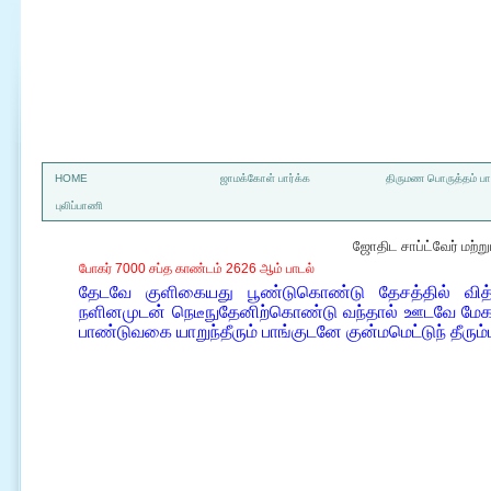
a
HOME
ஜாமக்கோள் பார்க்க
திருமண பொருத்தம் பார
புலிப்பாணி
ஜோதிட சாப்ட்வேர் மற்
போகர் 7000 சப்த காண்டம் 2626 ஆம் பாடல்
தேடவே குளிகையது பூண்டுகொண்டு தேசத்தில் வித்
நளினமுடன் நெடீநுதேனிற்கொண்டு வந்தால் ஊடவே மேகம
பாண்டுவகை யாறுந்தீரும் பாங்குடனே குன்மமெட்டுந் தீரும்