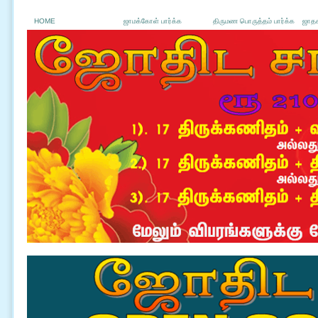
HOME
ஜாமக்கோள் பார்க்க
திருமண பொருத்தம் பார்க்க
ஜாதக