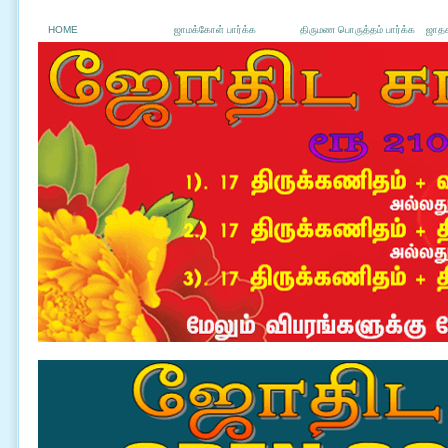
HOME
ஜாமக்கோள் பார்க்க
திருமண பொருத்தம் பார்க்க
ஜாதக