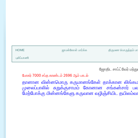
a
HOME
ஜாமக்கோள் பார்க்க
திருமண பொருத்தம் பார
புலிப்பாணி
ஜோதிட சாப்ட்வேர் மற்
போகர் 7000 சப்த காண்டம் 2696 ஆம் பாடல்
தானான வின்னமொரு கருமானங்கேள் தாக்கான லிங்கமது
முலைப்பாலில் சுறுக்குசாமம் கோனான சங்கன்சார் பலங
மேற்போக்கு மின்னங்கேளு கருவான வழிஞ்சியிட தயிலம்வ