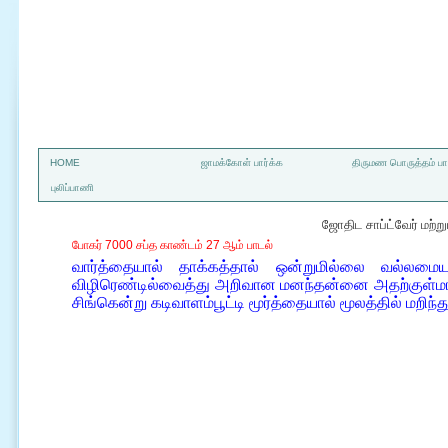
a
HOME
ஜாமக்கோள் பார்க்க
திருமண பொருத்தம் பார
புலிப்பாணி
ஜோதிட சாப்ட்வேர் மற்
போகர் 7000 சப்த காண்டம் 27 ஆம் பாடல்
வார்த்தையால் தாக்கத்தால் ஒன்றுமில்லை வல்லமைய
விழிரெண்டில்வைத்து அறிவான மனந்தன்னை அதற்குள்மா
சிங்கென்று கடிவாளம்பூட்டி மூர்த்தையால் மூலத்தில் மறிந