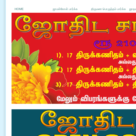
HOME
ஜாமக்கோள் பார்க்க
திருமண பொருத்தம் பார்க்க
ஜாதக