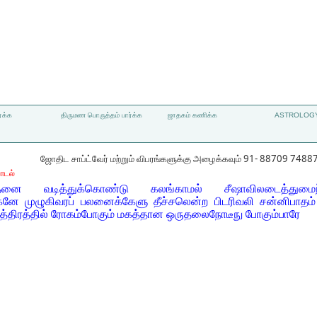
்க்க
திருமண பொருத்தம் பார்க்க
ஜாதகம் கணிக்க
ASTROLOGY
ஜோதிட சாப்ட்வேர் மற்றும் விபரங்களுக்கு அழைக்கவும் 91- 88709 7488
ாடல்
ை வடித்துக்கொண்டு கலங்காமல் சீஷாவிலடைத்துமைந்த
லகனே முழுகிவரப் பலனைக்கேளு தீச்சலென்ற பிடரிவலி சன்னிபாதம
த்திரத்தில் ரோகம்போகும் மகத்தான ஒருதலைநோடீநு போகும்பாரே