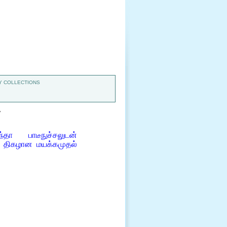
 COLLECTIONS
7
ா பாடீநுச்சலுடன்
் திகழான மயக்கமுதல்