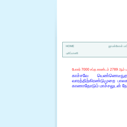
a
HOME
ஜாமக்கோள் பார
புலிப்பாணி
போகர் 7000 சப்த காண்டம் 2789 ஆம் ப
காச்சவே யெண்ணெடீநுதன
வாரத்திற்கிரண்டுமுறை பா
காணாதோடும் மாச்சலுடன் நே