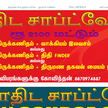
திருமண பொருத்தம் பார்க்க
ஜாதகம் கணிக்க
FULL DETAILS
புலிப்பா